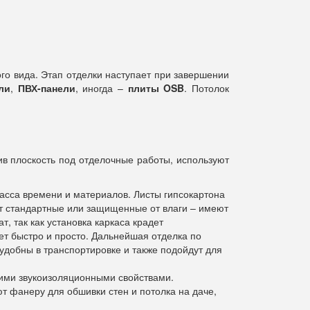
го вида. Этап отделки наступает при завершении
ли
,
ПВХ-панели
, иногда –
плиты OSB
. Потолок
ив плоскость под отделочные работы, используют
масса времени и материалов. Листы гипсокартона
т стандартные или защищенные от влаги – имеют
, так как установка каркаса крадет
ет быстро и просто. Дальнейшая отделка по
удобны в транспортировке и также подойдут для
кими звукоизоляционными свойствами.
ют фанеру для обшивки стен и потолка на даче,