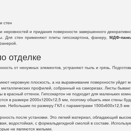
 неровностей и придания поверхности завершенного декоративно
ы. Для стен применяют плиты гипсокартона, фанеру,
МДФ-пане
 фанерой.
о отделке
ность от ненужных элементов, устраняют пыль и грязь. Подготов
 имеют неровную плоскость, а на выравнивание поверхности уйдет 
з металлических профилей, собранный на саморезах. Листы бываю
в красный оттенок. Гипсокартон не подходит для маленьких комнат
ются в размере 2000х1200х12,5 мм, поэтому обшить ими стены буд
ние. Небольшие по размеру ГКЛ с параметрами 1500х600х12,5 мм 
ерхность после установки. Это легкий материал, обладающий высо
овая, водостойкая, с формальдегидной смолой в составе. Использу
оторые не являются жилыми.