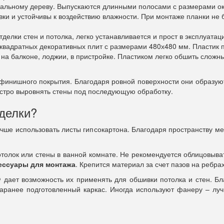
альному дереву. Выпускаются длинными полосами с размерами ок
ки и устойчивы к воздействию влажности. При монтаже планки не
делки стен и потолка, легко устанавливается и прост в эксплуата
 квадратных декоративных плит с размерами 480х480 мм. Пластик п
 на балконе, лоджии, в пристройке. Пластиком легко обшить сложн
инишного покрытия. Благодаря ровной поверхности они образуют
быстро выровнять стены под последующую обработку.
тделки?
чше использовать листы гипсокартона. Благодаря пространству ме
толок или стены в ванной комнате. Не рекомендуется облицовыв
ессуары для монтажа
. Крепится материал за счет пазов на ребрах
 дает возможность их применять для обшивки потолка и стен. Бл
заранее подготовленный каркас. Иногда используют фанеру – л