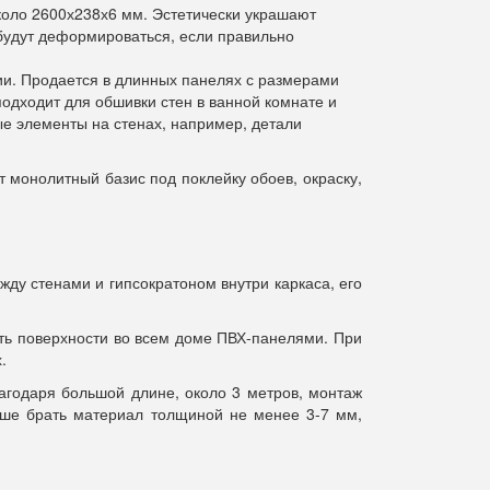
оло 2600х238х6 мм. Эстетически украшают
 будут деформироваться, если правильно
ции. Продается в длинных панелях с размерами
одходит для обшивки стен в ванной комнате и
ые элементы на стенах, например, детали
 монолитный базис под поклейку обоев, окраску,
жду стенами и гипсократоном внутри каркаса, его
ать поверхности во всем доме ПВХ-панелями. При
.
агодаря большой длине, около 3 метров, монтаж
учше брать материал толщиной не менее 3-7 мм,