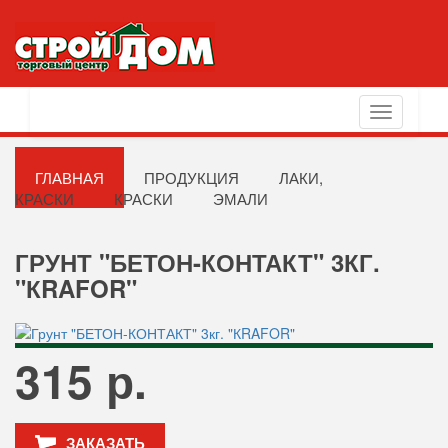
Toggle
navigation
ГЛАВНАЯ
ПРОДУКЦИЯ
ЛАКИ,
КРАСКИ
КРАСКИ
ЭМАЛИ
ГРУНТ "БЕТОН-КОНТАКТ" 3КГ.
"КRAFOR"
315 р.
ЗАКАЗАТЬ