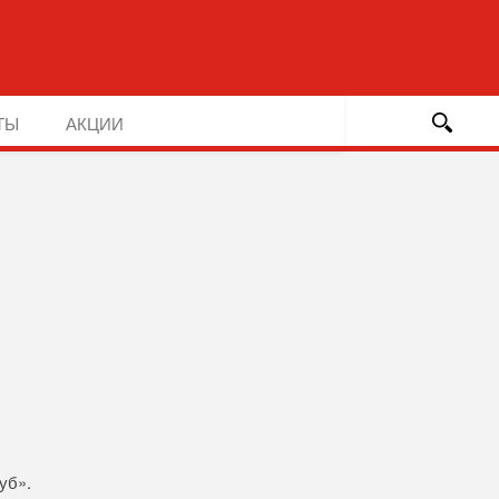
ТЫ
АКЦИИ
уб».